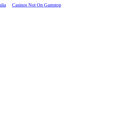
lia
Casinos Not On Gamstop